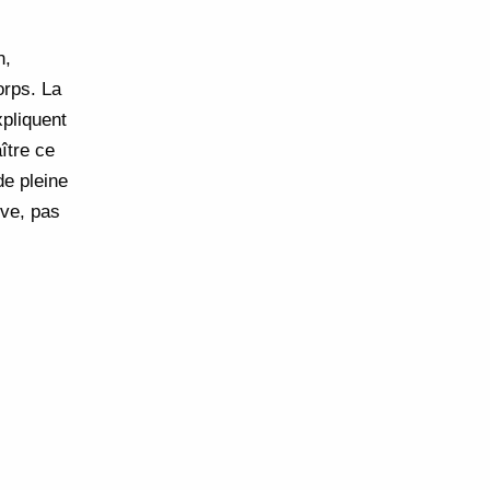
n,
orps. La
xpliquent
ître ce
de pleine
ive, pas